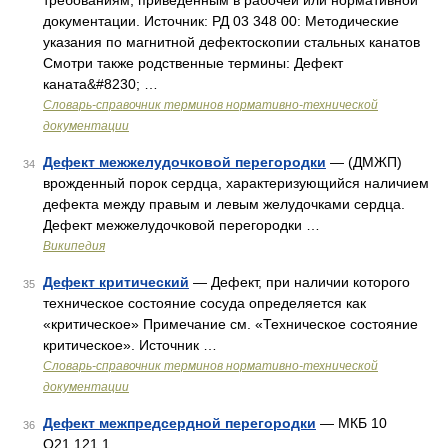
требованиям, приведенным в рабочей или нормативной
документации. Источник: РД 03 348 00: Методические
указания по магнитной дефектоскопии стальных канатов
Смотри также родственные термины: Дефект
каната&#8230; …
Словарь-справочник терминов нормативно-технической
документации
Дефект межжелудочковой перегородки
— (ДМЖП)
34
врожденный порок сердца, характеризующийся наличием
дефекта между правым и левым желудочками сердца.
Дефект межжелудочковой перегородки …
Википедия
Дефект критический
— Дефект, при наличии которого
35
техническое состояние сосуда определяется как
«критическое» Примечание см. «Техническое состояние
критическое». Источник …
Словарь-справочник терминов нормативно-технической
документации
Дефект межпредсердной перегородки
— МКБ 10
36
Q21.121.1 …