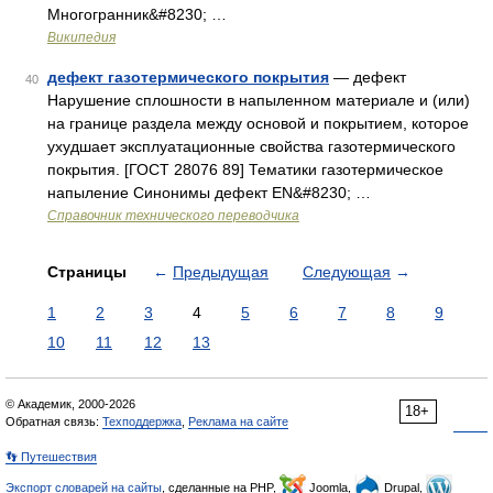
Многогранник&#8230; …
Википедия
дефект газотермического покрытия
— дефект
40
Нарушение сплошности в напыленном материале и (или)
на границе раздела между основой и покрытием, которое
ухудшает эксплуатационные свойства газотермического
покрытия. [ГОСТ 28076 89] Тематики газотермическое
напыление Синонимы дефект EN&#8230; …
Справочник технического переводчика
Страницы
←
Предыдущая
Следующая
→
1
2
3
4
5
6
7
8
9
10
11
12
13
© Академик, 2000-2026
18+
Обратная связь:
Техподдержка
,
Реклама на сайте
👣 Путешествия
Экспорт словарей на сайты
, сделанные на PHP,
Joomla,
Drupal,