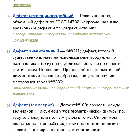
Википедия
Дефект нетрещиноподобный
— Раковина, пора,
37
объемный дефект по ГОСТ 14782, коррозионная язва,
эрозионный дефект и т.п. дефект Источник …
Словарь-справочник терминов нормативно-технической
документации
Дефект значительный
— &#8211; дефект, который
38
существенно влияет на использование продукции по
назначению и (или) на ее долговечность, но не является
критическим. Пояснения. При разработке нормативной
документации (главным образом, при установлении
методов контроля&#8230; …
Энциклопедия терминов, определений и пояснений строительных
материалов
Дефект (геометрия)
— Дефект&#160; разность между
39
величиной ( ) и суммой углов геометрической фигуры(пр.
треугольника) или полным углом в точке. Синонимом
является понятие избыток, отличное от этого понятия
знаком. Полиэдры платоновы многогранники.