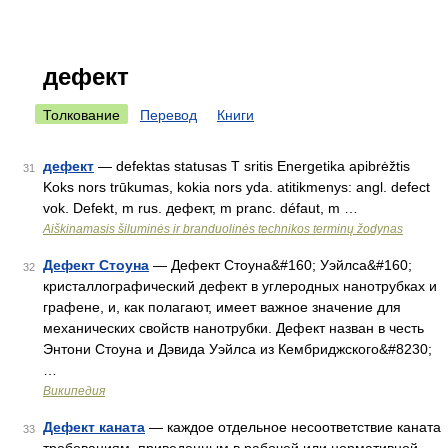
дефект
Толкование
Перевод
Книги
дефект
— defektas statusas T sritis Energetika apibrėžtis
31
Koks nors trūkumas, kokia nors yda. atitikmenys: angl. defect
vok. Defekt, m rus. дефект, m pranc. défaut, m …
Aiškinamasis šiluminės ir branduolinės technikos terminų žodynas
Дефект Стоуна
— Дефект Стоуна&#160; Уэйлса&#160;
32
кристаллографический дефект в углеродных нанотрубках и
графене, и, как полагают, имеет важное значение для
механических свойств нанотрубки. Дефект назван в честь
Энтони Стоуна и Дэвида Уэйлса из Кембриджского&#8230;
…
Википедия
Дефект каната
— каждое отдельное несоответствие каната
33